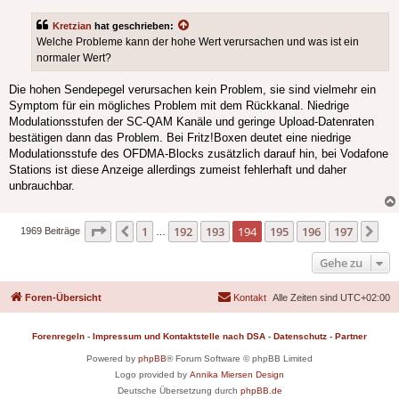
Kretzian
hat geschrieben:
Welche Probleme kann der hohe Wert verursachen und was ist ein
normaler Wert?
Die hohen Sendepegel verursachen kein Problem, sie sind vielmehr ein
Symptom für ein mögliches Problem mit dem Rückkanal. Niedrige
Modulationsstufen der SC-QAM Kanäle und geringe Upload-Datenraten
bestätigen dann das Problem. Bei Fritz!Boxen deutet eine niedrige
Modulationsstufe des OFDMA-Blocks zusätzlich darauf hin, bei Vodafone
Stations ist diese Anzeige allerdings zumeist fehlerhaft und daher
unbrauchbar.
Seite
194
von
197
1
192
193
194
195
196
197
Vorherige
Nä
1969 Beiträge
…
Gehe zu
Foren-Übersicht
Kontakt
Alle Zeiten sind
UTC+02:00
Forenregeln
-
Impressum und Kontaktstelle nach DSA
-
Datenschutz
-
Partner
Powered by
phpBB
® Forum Software © phpBB Limited
Logo provided by
Annika Miersen Design
Deutsche Übersetzung durch
phpBB.de