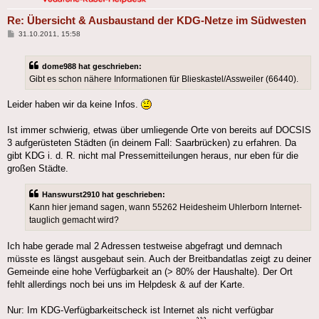
Re: Übersicht & Ausbaustand der KDG-Netze im Südwesten
Beitrag
31.10.2011, 15:58
dome988 hat geschrieben:
Gibt es schon nähere Informationen für Blieskastel/Assweiler (66440).
Leider haben wir da keine Infos.
Ist immer schwierig, etwas über umliegende Orte von bereits auf DOCSIS
3 aufgerüsteten Städten (in deinem Fall: Saarbrücken) zu erfahren. Da
gibt KDG i. d. R. nicht mal Pressemitteilungen heraus, nur eben für die
großen Städte.
Hanswurst2910 hat geschrieben:
Kann hier jemand sagen, wann 55262 Heidesheim Uhlerborn Internet-
tauglich gemacht wird?
Ich habe gerade mal 2 Adressen testweise abgefragt und demnach
müsste es längst ausgebaut sein. Auch der Breitbandatlas zeigt zu deiner
Gemeinde eine hohe Verfügbarkeit an (> 80% der Haushalte). Der Ort
fehlt allerdings noch bei uns im Helpdesk & auf der Karte.
Nur: Im KDG-Verfügbarkeitscheck ist Internet als nicht verfügbar