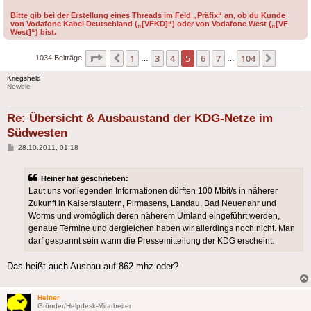
Bitte gib bei der Erstellung eines Threads im Feld „Präfix“ an, ob du Kunde
von Vodafone Kabel Deutschland („[VFKD]“) oder von Vodafone West („[VF
West]“) bist.
Seite
5
von
104
1
3
4
5
6
7
104
Vorherige
Nächst
1034 Beiträge
…
…
Kriegsheld
Newbie
Re: Übersicht & Ausbaustand der KDG-Netze im
Südwesten
Beitrag
28.10.2011, 01:18
Heiner hat geschrieben:
Laut uns vorliegenden Informationen dürften 100 Mbit/s in näherer
Zukunft in Kaiserslautern, Pirmasens, Landau, Bad Neuenahr und
Worms und womöglich deren näherem Umland eingeführt werden,
genaue Termine und dergleichen haben wir allerdings noch nicht. Man
darf gespannt sein wann die Pressemitteilung der KDG erscheint.
Das heißt auch Ausbau auf 862 mhz oder?
Heiner
Gründer/Helpdesk-Mitarbeiter