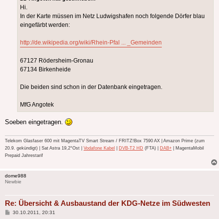
Hi.
In der Karte müssen im Netz Ludwigshafen noch folgende Dörfer blau
eingefärbt werden:
http://de.wikipedia.org/wiki/Rhein-Pfal ... _Gemeinden
67127 Rödersheim-Gronau
67134 Birkenheide
Die beiden sind schon in der Datenbank eingetragen.
MfG Angotek
Soeben eingetragen.
Telekom Glasfaser 600 mit MagentaTV Smart Stream / FRITZ!Box 7590 AX | Amazon Prime (zum
20.9. gekündigt) | Sat Astra 19,2°Ost |
Vodafone Kabel
|
DVB-T2 HD
(FTA) |
DAB+
| MagentaMobil
Prepaid Jahrestarif
dome988
Newbie
Re: Übersicht & Ausbaustand der KDG-Netze im Südwesten
Beitrag
30.10.2011, 20:31