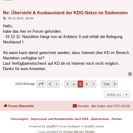
Re: Übersicht & Ausbaustand der KDG-Netze im Südwesten
Beitrag
03.11.2011, 20:44
Hallo,
habe das hier im Forum gefunden:
- 19.10.11: Nastätten hängt nun an Koblenz 0 und erhält die Belegung
Neuhäusel I.
Ab wann kann damit gerechnet werden, dass Internet über KD im Bereich
Nastätten verfügbar ist?
Laut Verfügbarkeitscheck auf KD.de ist Internet noch nicht möglich..
Danke für eure Anworten.
Seite
5
von
104
1
3
4
5
6
7
104
Vorherige
Nächst
1034 Beiträge
…
…
Gehe zu
Foren-Übersicht
Kontakt
Alle Zeiten sind
UTC+02:00
Forenregeln
-
Impressum und Kontaktstelle nach DSA
-
Datenschutz
-
Partner
Powered by
phpBB
® Forum Software © phpBB Limited
Logo provided by
Annika Miersen Design