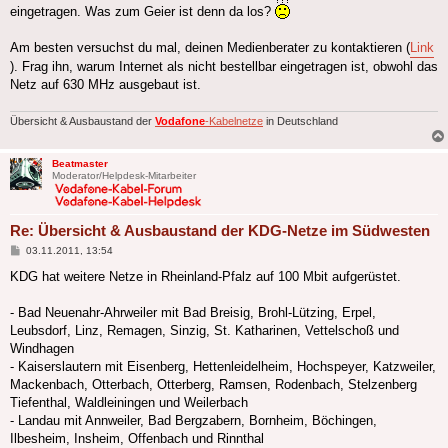
eingetragen. Was zum Geier ist denn da los?
Am besten versuchst du mal, deinen Medienberater zu kontaktieren (
Link
). Frag ihn, warum Internet als nicht bestellbar eingetragen ist, obwohl das
Netz auf 630 MHz ausgebaut ist.
Übersicht & Ausbaustand der
Vodafone
-Kabelnetze
in Deutschland
Beatmaster
Moderator/Helpdesk-Mitarbeiter
Re: Übersicht & Ausbaustand der KDG-Netze im Südwesten
Beitrag
03.11.2011, 13:54
KDG hat weitere Netze in Rheinland-Pfalz auf 100 Mbit aufgerüstet.
- Bad Neuenahr-Ahrweiler mit Bad Breisig, Brohl-Lützing, Erpel,
Leubsdorf, Linz, Remagen, Sinzig, St. Katharinen, Vettelschoß und
Windhagen
- Kaiserslautern mit Eisenberg, Hettenleidelheim, Hochspeyer, Katzweiler,
Mackenbach, Otterbach, Otterberg, Ramsen, Rodenbach, Stelzenberg
Tiefenthal, Waldleiningen und Weilerbach
- Landau mit Annweiler, Bad Bergzabern, Bornheim, Böchingen,
Ilbesheim, Insheim, Offenbach und Rinnthal