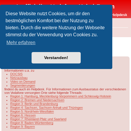
Inoffizielles Vodafone-Kabel-Forum
Diese Website nutzt Cookies, um dir den
Vodafone-Kabel-Helpdesk
bestmöglichen Komfort bei der Nutzung zu
FAQ
bieten. Durch die weitere Nutzung der Webseite
Foren-Übersicht
Rund um Vodafone / Aktuelles
Netzausbau
stimmst du der Verwendung von Cookies zu.
Übersicht & Ausbaustand der Vodafone-
Mehr erfahren
Kabelnetze in Rheinland-Pfalz/Saarland
Verstanden!
Forumsregeln
Forenregeln
Informationen u.a. zu
DOCSIS
Netzausbau
Video on Demand
Segmentierungen
findest du auch im Helpdesk. Für Informationen zum Ausbaustatus der verschiedenen
von Vodafone versorgten Orte siehe folgende Threads:
Region 1: Hamburg, Mecklenburg-Vorpommern und Schleswig-Holstein
Region 2: Bremen und Niedersachsen
Region 3: Berlin und Brandenburg
Region 4: Sachsen, Sachsen-Anhalt und Thüringen
Region 5: Nordrhein-Westfalen
Region 6: Hessen
Region 7: Rheinland-Pfalz und Saarland
Region 8: Baden-Württemberg
Region 9: Bayern