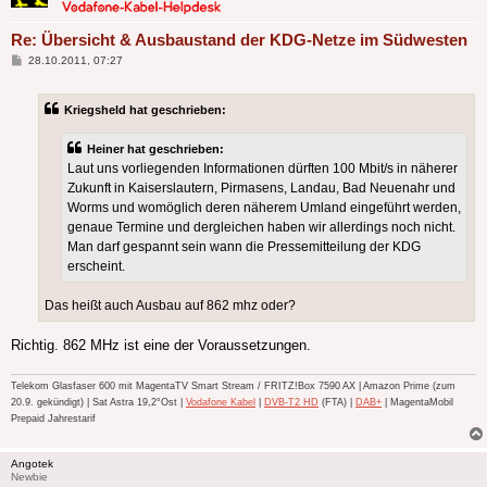
Re: Übersicht & Ausbaustand der KDG-Netze im Südwesten
Beitrag
28.10.2011, 07:27
Kriegsheld hat geschrieben:
Heiner hat geschrieben:
Laut uns vorliegenden Informationen dürften 100 Mbit/s in näherer
Zukunft in Kaiserslautern, Pirmasens, Landau, Bad Neuenahr und
Worms und womöglich deren näherem Umland eingeführt werden,
genaue Termine und dergleichen haben wir allerdings noch nicht.
Man darf gespannt sein wann die Pressemitteilung der KDG
erscheint.
Das heißt auch Ausbau auf 862 mhz oder?
Richtig. 862 MHz ist eine der Voraussetzungen.
Telekom Glasfaser 600 mit MagentaTV Smart Stream / FRITZ!Box 7590 AX | Amazon Prime (zum
20.9. gekündigt) | Sat Astra 19,2°Ost |
Vodafone Kabel
|
DVB-T2 HD
(FTA) |
DAB+
| MagentaMobil
Prepaid Jahrestarif
Angotek
Newbie