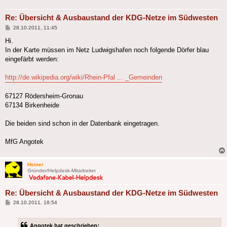
Re: Übersicht & Ausbaustand der KDG-Netze im Südwesten
Beitrag
28.10.2011, 11:45
Hi.
In der Karte müssen im Netz Ludwigshafen noch folgende Dörfer blau
eingefärbt werden:
http://de.wikipedia.org/wiki/Rhein-Pfal ... _Gemeinden
67127 Rödersheim-Gronau
67134 Birkenheide
Die beiden sind schon in der Datenbank eingetragen.
MfG Angotek
Heiner
Gründer/Helpdesk-Mitarbeiter
Re: Übersicht & Ausbaustand der KDG-Netze im Südwesten
Beitrag
28.10.2011, 18:54
Angotek hat geschrieben: