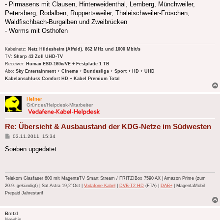
- Pirmasens mit Clausen, Hinterweidenthal, Lemberg, Münchweiler,
Petersberg, Rodalben, Ruppertsweiler, Thaleischweiler-Fröschen,
Waldfischbach-Burgalben und Zweibrücken
- Worms mit Osthofen
Kabelnetz:
Netz Hildesheim (Alfeld). 862 MHz und 1000 Mbit/s
TV:
Sharp 43 Zoll UHD-TV
Receiver:
Humax ESD-160c/VE + Festplatte 1 TB
Abo:
Sky Entertainment + Cinema + Bundesliga + Sport + HD + UHD
Kabelanschluss Comfort HD + Kabel Premium Total
Heiner
Gründer/Helpdesk-Mitarbeiter
Re: Übersicht & Ausbaustand der KDG-Netze im Südwesten
Beitrag
03.11.2011, 15:34
Soeben upgedatet.
Telekom Glasfaser 600 mit MagentaTV Smart Stream / FRITZ!Box 7590 AX | Amazon Prime (zum
20.9. gekündigt) | Sat Astra 19,2°Ost |
Vodafone Kabel
|
DVB-T2 HD
(FTA) |
DAB+
| MagentaMobil
Prepaid Jahrestarif
Bretzl
Newbie