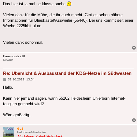
Das hier ist ja mal ne klasse sache
Vielen dank für die Mühe, die ihr euch macht. Gibt es schon nähere
Informationen für Blieskastel/Assweiler (66440). Bei uns kommt seit einer
Woche 2225kbit ul an..
Vielen dank schonmal.
Hanswurst2910
Newbie
Re: Übersicht & Ausbaustand der KDG-Netze im Südwesten
Beitrag
31.10.2011, 13:54
Hallo,
Kann hier jemand sagen, wann 55262 Heidesheim Uhlerborn Internet-
tauglich gemacht wird?
Wäre großartig...
GLS
Helpdesk-Mitarbeiter