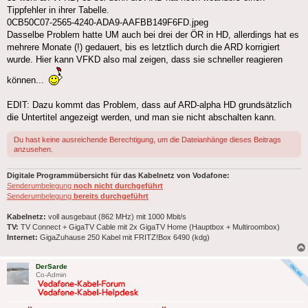
Tippfehler in ihrer Tabelle.
0CB50C07-2565-4240-ADA9-AAFBB149F6FD.jpeg
Dasselbe Problem hatte UM auch bei drei der ÖR in HD, allerdings hat es
mehrere Monate (!) gedauert, bis es letztlich durch die ARD korrigiert
wurde. Hier kann VFKD also mal zeigen, dass sie schneller reagieren
können...
EDIT: Dazu kommt das Problem, dass auf ARD-alpha HD grundsätzlich
die Untertitel angezeigt werden, und man sie nicht abschalten kann.
Du hast keine ausreichende Berechtigung, um die Dateianhänge dieses Beitrags
anzusehen.
Digitale Programmübersicht für das Kabelnetz von Vodafone:
Senderumbelegung
noch nicht durchgeführt
Senderumbelegung
bereits durchgeführt
Kabelnetz:
voll ausgebaut (862 MHz) mit 1000 Mbit/s
TV:
TV Connect + GigaTV Cable mit 2x GigaTV Home (Hauptbox + Multiroombox)
Internet:
GigaZuhause 250 Kabel mit FRITZ!Box 6490 (kdg)
DerSarde
Co-Admin