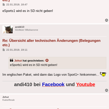
Beitrag
22.01.2019, 18:47
eSports1 wird es in SD nicht geben!
andi410
Görlitzer Witzkanone
Re: Übersicht aller technischen Änderungen (Belegungen
etc.)
Beitrag
22.01.2019, 19:11
Johut
hat geschrieben:
eSports1 wird es in SD nicht geben!
Im englischen Paket, wird dann das Logo von Sport1+ hinkommen...
andi410 bei
Facebook
und
Youtube
Johut
Kabelfreak