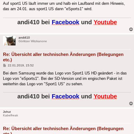
Auf sport1 US läuft immer um und halb ein Laufband mit dem Hinweis,
das am 24.01. aus sport1 US dann "eSports1" wird.
andi410 bei
Facebook
und
Youtube
andi410
Görlitzer Witzkanone
Re: Übersicht aller technischen Änderungen (Belegungen
etc.)
Beitrag
22.01.2019, 15:52
Bei dem Samsung wurde das Logo von Sport1 US HD geändert - in das
Logo von "eSports1". Bei der SD-Version und im engischen Paket ist
weiterhin das Logo von "Sport1 US" zu sehen.
andi410 bei
Facebook
und
Youtube
Johut
Kabelfreak
Re: Übersicht aller technischen Änderungen (Belegungen
etc.)