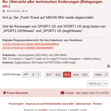
Re: Übersicht aller technischen Änderungen (Belegungen
etc.)
Beitrag
24.01.2019, 14:37
Ach ja: Der „Punkt“-Kanal auf 546/426 MHz wurde abgeschaltet.
Und die Kennungen von SPORT1 US und SPORT1 US (eng) lauten nun
„SPORT1 US/Hinweis“ und „SPORT1 US (eng)/Hinweis“.
Digitale Programmübersicht für das Kabelnetz von Vodafone:
Senderumbelegung
noch nicht durchgeführt
Senderumbelegung
bereits durchgeführt
Kabelnetz:
voll ausgebaut (862 MHz) mit 1000 Mbit/s
TV:
TV Connect + GigaTV Cable mit 2x GigaTV Home (Hauptbox + Multiroombox)
Internet:
GigaZuhause 250 Kabel mit FRITZ!Box 6490 (kdg)
Seite
833
von
1000
1
831
832
833
834
835
1000
Vorherige
10000 Beiträge
…
…
Gehe zu
Foren-Übersicht
Kontakt
Alle Zeiten sind
UTC+02:00
Forenregeln
-
Impressum und Kontaktstelle nach DSA
-
Datenschutz
-
Partner
Powered by
phpBB
® Forum Software © phpBB Limited