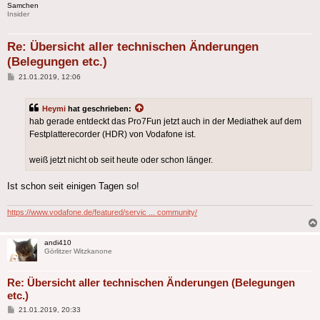
Samchen
Insider
Re: Übersicht aller technischen Änderungen
(Belegungen etc.)
Beitrag
21.01.2019, 12:06
Heymi
hat geschrieben:
hab gerade entdeckt das Pro7Fun jetzt auch in der Mediathek auf dem
Festplatterecorder (HDR) von Vodafone ist.
weiß jetzt nicht ob seit heute oder schon länger.
Ist schon seit einigen Tagen so!
https://www.vodafone.de/featured/servic ... community/
andi410
Görlitzer Witzkanone
Re: Übersicht aller technischen Änderungen (Belegungen
etc.)
Beitrag
21.01.2019, 20:33