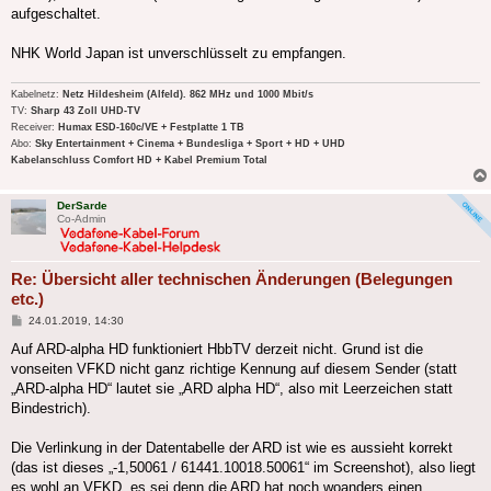
aufgeschaltet.
NHK World Japan ist unverschlüsselt zu empfangen.
Kabelnetz:
Netz Hildesheim (Alfeld). 862 MHz und 1000 Mbit/s
TV:
Sharp 43 Zoll UHD-TV
Receiver:
Humax ESD-160c/VE + Festplatte 1 TB
Abo:
Sky Entertainment + Cinema + Bundesliga + Sport + HD + UHD
Kabelanschluss Comfort HD + Kabel Premium Total
DerSarde
Co-Admin
Re: Übersicht aller technischen Änderungen (Belegungen
etc.)
Beitrag
24.01.2019, 14:30
Auf ARD-alpha HD funktioniert HbbTV derzeit nicht. Grund ist die
vonseiten VFKD nicht ganz richtige Kennung auf diesem Sender (statt
„ARD-alpha HD“ lautet sie „ARD alpha HD“, also mit Leerzeichen statt
Bindestrich).
Die Verlinkung in der Datentabelle der ARD ist wie es aussieht korrekt
(das ist dieses „-1,50061 / 61441.10018.50061“ im Screenshot), also liegt
es wohl an VFKD, es sei denn die ARD hat noch woanders einen