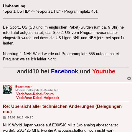
Umbennung
"Sport1 US HD" -> "eSports1 HD" - Programmplatz 451
______________________________________________
Bei Sport1 US (SD und im englischen Paket) wurden (um ca. 9 Uhr) ne
rote Tafel aufgeschaltet, das Sport1 US vom Programmveranstalter
eingestellt wurde und dass die US-Ligen NHL und NBA jetzt bei sport1+
laufen.
Nachtrag 2: NHK World wurde auf Programmplatz 555 aufgeschaltet.
Frequenz weiss ich leider nicht.
andi410 bei
Facebook
und
Youtube
Beatmaster
Moderator/Helpdesk-Mitarbeiter
Re: Übersicht aller technischen Änderungen (Belegungen
etc.)
Beitrag
24.01.2019, 09:35
NHK World Japan wurde auf E30/546 MHz (wo analog abgeschaltet
wurde), S36/426 MHz (wo die Analogabschaltung noch nicht war)