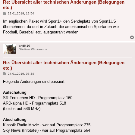
Re: Übersicht aller technischen Änderungen (Belegungen
etc.)
Beitrag
22.01.2019, 19:54
Im englischen Paket wird Sport1+ den Sendeplatz von Sport1US
übernehmen, da dort in Zukunft die amerikanischen Sportarten wie
Football, Baseball etc. ausgestrahlt werden.
andi410
Görlitzer Witzkanone
Re: Übersicht aller technischen Änderungen (Belegungen
etc.)
Beitrag
24.01.2019, 08:44
Folgende Änderungen sind passiert
Aufschatung
SR Fernsehen HD - Programmplatz 160
ARD-alpha HD - Programmplatz 518
(beides auf 586 MHz)
Abschaltung
Klassik Radio Movie - war auf Programmplatz 275
Sky News (Infotafel) - war auf Programmplatz 564