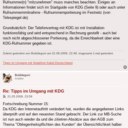
Rufnummer(n) "mitzunehmen" muss manches beachten. Einiges an
Informationen findet sich im Startguide von KDG (Seite 9) oder auch unter
Rufnummernmitnahme - Rufnummernportierung im Festnetz (von
Telespiegel.de).
Grundsätzlich: Der Telefonvertrag mit KDG ist mit Installation
funktionsfähig und wird entsprechend in Rechnung gestellt - auch bei
noch nicht abgeschlossener Portierung, da die Erreichbarkeit über eine
KDG-Rufnummer gegeben ist.
Zuletzt geändert von
Bubblegum
am 31.08.2009, 22:48, insgesamt 1-mal geändert.
Tipps im Umgang mit Vodafone Kabel Deutschland
Bubblegum
Insider
Re: Tipps im Umgang mit KDG
Beitrag
21.05.2009, 23:59
Fortschreibung Nummer 15:
Da KDG den Internetauftritt verändert hat, wurden die angegebenen Links
überprüft und auf den neuesten Stand gebracht. Der Link zur MB-Suche
ist nun auch wieder da und die zitietren Absätze aus den AGB zum
Thema "Obliegenheitspflichten des Kunden" der Übersichtlichkeit halber