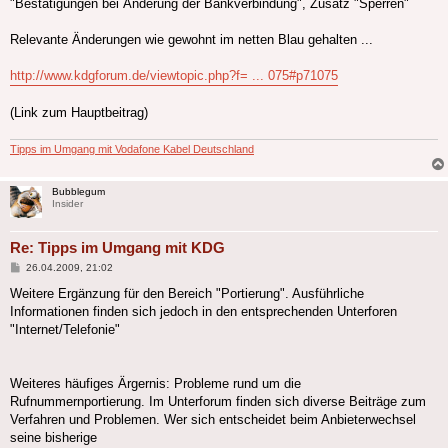
"Bestätigungen bei Änderung der Bankverbindung", Zusatz "Sperren"
Relevante Änderungen wie gewohnt im netten Blau gehalten ...
http://www.kdgforum.de/viewtopic.php?f= ... 075#p71075
(Link zum Hauptbeitrag)
Tipps im Umgang mit Vodafone Kabel Deutschland
Bubblegum
Insider
Re: Tipps im Umgang mit KDG
Beitrag
26.04.2009, 21:02
Weitere Ergänzung für den Bereich "Portierung". Ausführliche
Informationen finden sich jedoch in den entsprechenden Unterforen
"Internet/Telefonie"
Weiteres häufiges Ärgernis: Probleme rund um die
Rufnummernportierung. Im Unterforum finden sich diverse Beiträge zum
Verfahren und Problemen. Wer sich entscheidet beim Anbieterwechsel
seine bisherige