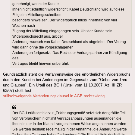
genehmigt, wenn der Kunde
ihnen nicht schriftlich widerspricht. Kabel Deutschland wird auf diese
Folge im Mitteilungsschreiben
besonders hinweisen. Der Widerspruch muss innerhalb von vier
Wochen nach
Zugang der Mitteilung eingegangen sein. Übt der Kunde sein
Widerspruchsrecht aus, gilt der
Änderungswunsch von Kabel Deutschland als abgelehnt. Der Vertrag
wird dann ohne die vorgeschlagenen
Änderungen fortgesetzt. Das Recht der Vertragspartner zur Kündigung
des
Vertrages bleibt hiervon unberührt.
Grundsätzlich steht die Verfahrensweise des erforderlichen Widerspruchs
durch den Kunden bei Änderungen im Gegensatz zum "Gebot von Treu
und Glauben". Ein Urteil des BGH (Urteil vom 11.10.2007, Az. III ZR
63/07) stellt fest:
stillschweigende Veränderungsklausel in AGB rechtswidrig
Der BGH erläutert hierzu: „Erfahrungsgemäß setzt sich der größte Teil
von Verbrauchern nicht mit Vertragsanpassungen auseinander, die
ihnen in der in der Klausel vorgesehenen Weise angesonnen werden.
Sie werden deshalb regelmäßig in der Annahme, die Änderung werde
"schon ihre Ordnung haben" schweigen.“ Die Klausel liefe deshalb in