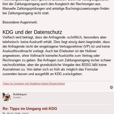
löst der Zahlungseingang auch den Ausgleich der Rechnungen aus.
Manuelle Zahlungsprüfungen und anteilige Buchungszuweisungen finden
bei Zahlungseingang nicht statt.
Besonderer Augenmerk:
KDG und der Datenschutz
Vielfach wird beklagt, dass der Anfragende -schriftlich, besonders aber
telefonisch- keine Auskunft erhält. Dies liegt einzig darin begründet, dass
der Anfragende nicht der eingetragene Vertragsnehmer (VP) ist und keine
Auskunftsvollmacht vorliegt. Auch bei Eheleuten ist der Hotliner
angewiesen, ohne Vollmacht keinerlei Auskünfte zum Vertrag oder
Rechnungen zu geben. Bei Anfragen zum Zahlungseingang sicher schwer
nachvollziehbar, aber die grundsätzliche Vorgabe des BDSG läßt keine
Ausnahmen zu. Von daher sich so früh als möglich das Formular
zusenden lassen und ausgefüllt an KDG zurückgeben.
Tipps im Umgang mit Vodafone Kabel Deutschland
Bubblegum
Insider
Re: Tipps im Umgang mit KDG
Beitrag
08.07.2009, 19:01