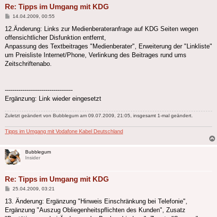
Re: Tipps im Umgang mit KDG
Beitrag
14.04.2009, 00:55
12.Änderung: Links zur Medienberateranfrage auf KDG Seiten wegen
offensichtlicher Disfunktion entfernt,
Anpassung des Textbeitrages "Medienberater", Erweiterung der "Linkliste"
um Preisliste Internet/Phone, Verlinkung des Beitrages rund ums
Zeitschriftenabo.
-----------------------------------
Ergänzung: Link wieder eingesetzt
Zuletzt geändert von
Bubblegum
am 09.07.2009, 21:05, insgesamt 1-mal geändert.
Tipps im Umgang mit Vodafone Kabel Deutschland
Bubblegum
Insider
Re: Tipps im Umgang mit KDG
Beitrag
25.04.2009, 03:21
13. Änderung: Ergänzung "Hinweis Einschränkung bei Telefonie",
Ergänzung "Auszug Obliegenheitspflichten des Kunden", Zusatz