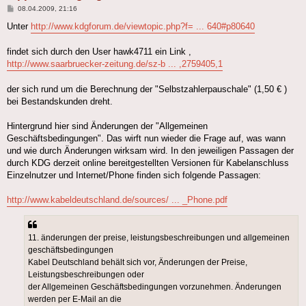
Beitrag
08.04.2009, 21:16
Unter
http://www.kdgforum.de/viewtopic.php?f= ... 640#p80640
findet sich durch den User hawk4711 ein Link ,
http://www.saarbruecker-zeitung.de/sz-b ... ,2759405,1
der sich rund um die Berechnung der "Selbstzahlerpauschale" (1,50 € )
bei Bestandskunden dreht.
Hintergrund hier sind Änderungen der "Allgemeinen
Geschäftsbedingungen". Das wirft nun wieder die Frage auf, was wann
und wie durch Änderungen wirksam wird. In den jeweiligen Passagen der
durch KDG derzeit online bereitgestellten Versionen für Kabelanschluss
Einzelnutzer und Internet/Phone finden sich folgende Passagen:
http://www.kabeldeutschland.de/sources/ ... _Phone.pdf
11. änderungen der preise, leistungsbeschreibungen und allgemeinen
geschäftsbedingungen
Kabel Deutschland behält sich vor, Änderungen der Preise,
Leistungsbeschreibungen oder
der Allgemeinen Geschäftsbedingungen vorzunehmen. Änderungen
werden per E-Mail an die