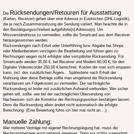
Rücksendungen/Retouren für Ausstattung
Die
(Karten, Receiver) gehen über eine Adresse in Euskirchen (DHL-Logistik),
die je nach Zusammensetzung der Sendung variiert. Man beachte die in
den Bestätigungsschreiben aufgeführte(n) Adresse(n). Um
Missverständnisse zu vermeiden, sollte die Smartcard aus dem Receiver
herausgenommen werden.
Rücksendungen nach Erfurt oder Unterföhring bzw. Abgabe bei Shops
oder Medienberatern verzögern die Bearbeitung und führen gern zu
Rechnungen wegen nicht erfolgter oder verspäteter Rücksendung. Für
Smartcards werden 35,00 €, bei Receiver und Modem 60,00 €, für den
Digitaler Videorecorder 250,00 € berechnet. Kosten die man sich ersparen
kann, incl. des zusätzlichen Ärgers... Spätestens nach Erhalt der
Mahnung über diese Beträge sollte man umgehend die Rücksendung
veranlassen um Folgekosten zu vermeiden. Die nachträgliche
Rücksendung ist leider mit zusätzlichen Aufwand verbunden: Wer sicher
gehen will, sollte -wie bei der nachträglichen Übersendung von
Nachweisen- sich die Korrektur der Rechnungsposition bestätigen lassen.
Denn die Rücksendung allein ändert nicht automatisch die erfolgte
Berechnung. (Eine Bewertung führe ich hier mal nicht an ...)
Manuelle Zahlung:
Wer mehrere Verträge mit eigener Rechnungslegung hat, muss die
Rechnungsbeträge auch getrennt anweisen. Denn nur richtig zugeordnet